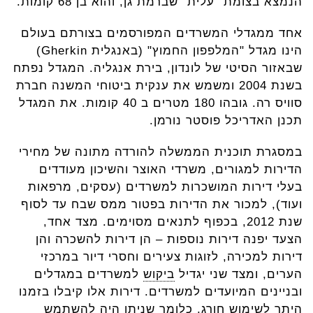
הנמצא בצומת "עלית" שברמת גן, והוא בן 68 קומות.
אחד ממגדלי המשרדים המפורסמים בצורתם בעולם
הינו מגדל "המלפפון החמוץ" (באנגלית Gherkin)
שבאזור הסיטי של לונדון, בירת אנגליה. המגדל נפתח
בשנת 2004 ומשמש את ענקית ביטוחי המשנה חברת
סוויס רה. גובהו 180 מטרים ב 40 קומות. את המגדל
תכנן האדריכל פוסטר נורמן.
במסגרת תוכנית הממשלה להורדה מתונה של מחירי
הדירות למגורים, משרדי האוצר והשיכון מעודדים
בעלי דירות המושכרות למשרדים (עסקים, מרפאות
ועוד), למכור את הדירות בפטור ממס שבח עד לסוף
שנת 2012, בכפוף לתנאים מסוימים. מצד אחד,
הצעד יפנה דירות נוספות – הן דירות להשכרה והן
דירות למכירה, לזוגות צעירים וחסרי דיור במרכזי
הערים, ומצד שני יגדיל
ביקוש
למשרדים במגדלים
ובניינים המיועדים למשרדים. דירות אלו קיבלו בזמנו
היתר לשימוש חורג, כלומר שניתן היה להשתמש