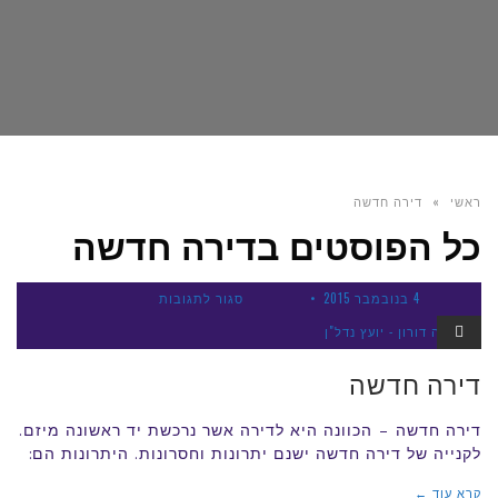
ראשי
»
דירה חדשה
כל הפוסטים ב
דירה חדשה
על
4 בנובמבר 2015
סגור לתגובות
דירה
צביקה דורון - יועץ נדל"ן
כללי
חדשה
דירה חדשה
דירה חדשה – הכוונה היא לדירה אשר נרכשת יד ראשונה מיזם.
לקנייה של דירה חדשה ישנם יתרונות וחסרונות. היתרונות הם:
קרא עוד ←