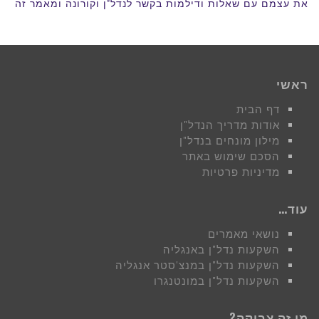
את עצמם עם שאלות ודילמות בקשר לנדל"ן וקורונה ומאמר זה
ראשי
דף הבית
אודות מדריך הנדל"ן
מילון מונחים בנדל"ן
הסכם שימוש באתר
מדיניות פרטיות
עוד…
נושאי מאמרים
השקעות נדל"ן באנגליה
השקעות נדל"ן במנצ'סטר אנגליה
השקעות נדל"ן במונטנגרו
מי זה צביקה?