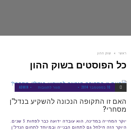
ראשי
»
שוק ההון
כל הפוסטים ב
שוק ההון
על
10 בספטמבר 2014
סגור לתגובות
ADMIN
נדל"ן ביש
ראל
האם
האם זו התקופה הנכונה להשקיע בנדל"ן
זו
מסחרי?
התקופה
הנכונה
יוקר המחייה במדינה, הוא עובדה ידועה כבר לפחות 3 שנים.
היוקר הזה חילחל גם לתחום הבנייה ובמיוחד לתחום הנדל"ן
להשקיע