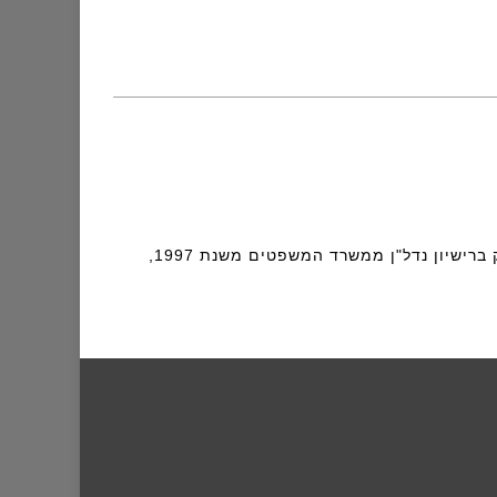
שמי צביקה דורון, בן 59, בעל השכלה משפטית (עו"ד משנת 1995 אולם איני עוסק בעריכת דין), מחזיק ברישיון נדל"ן ממשרד המשפטים משנת 1997,