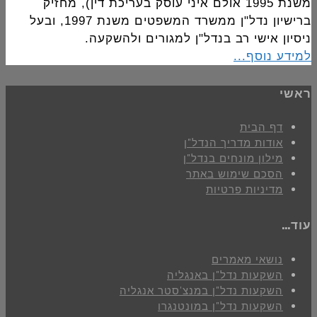
משנת 1995 אולם איני עוסק בעריכת דין), מחזיק
ברישיון נדל"ן ממשרד המשפטים משנת 1997, ובעל
ניסיון אישי רב בנדל"ן למגורים ולהשקעה.
למידע נוסף...
ראשי
דף הבית
אודות מדריך הנדל"ן
מילון מונחים בנדל"ן
הסכם שימוש באתר
מדיניות פרטיות
עוד…
נושאי מאמרים
השקעות נדל"ן באנגליה
השקעות נדל"ן במנצ'סטר אנגליה
השקעות נדל"ן במונטנגרו