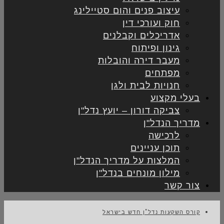
עיצוב פנים והום סטיילינג
חוק ועורכי דין
אדריכלים וקבלנים
גינון ופיתוח
מעבר דירה והובלות
מפתחים
חנויות לבית ולגן
בעלי מקצוע
צביקה דורון – יועץ נדל"ן
מדריך הנדל"ן
לרכישה
תוכן עניינים
המלצות על מדריך הנדל"ן
מילון מונחים בנדל"ן
צור קשר
קורס השקעות נדל"ן חדש בישראל