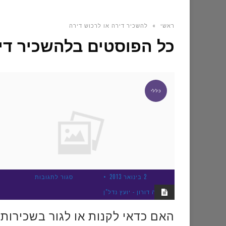
ראשי
»
להשכיר דירה או לרכוש דירה
כל הפוסטים ב
להשכיר די
כללי
על
2 בינואר 2013
סגור לתגובות
הא
צביקה דורון - יועץ נדל"ן
כדא
האם כדאי לקנות או לגור בשכירות?
לקנ