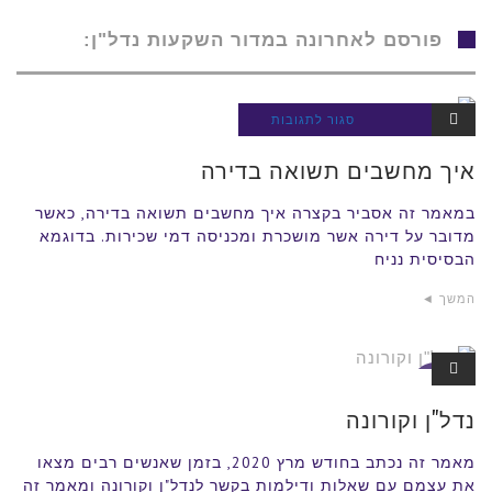
פורסם לאחרונה במדור השקעות נדל"ן:
על
סגור לתגובות
השקעות
נדל"ן
איך
איך מחשבים תשואה בדירה
מחשבים
תשואה
במאמר זה אסביר בקצרה איך מחשבים תשואה בדירה, כאשר
מדובר על דירה אשר מושכרת ומכניסה דמי שכירות. בדוגמא
בדירה
הבסיסית נניח
המשך ◄
השקעות
נדל"ן
נדל"ן וקורונה
מאמר זה נכתב בחודש מרץ 2020, בזמן שאנשים רבים מצאו
את עצמם עם שאלות ודילמות בקשר לנדל"ן וקורונה ומאמר זה