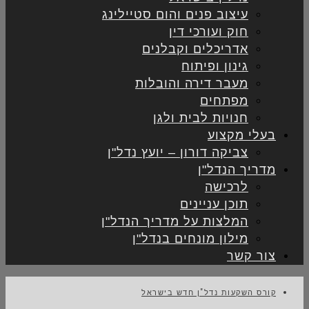
עיצוב פנים והום סטיילינג
חוק ועורכי דין
אדריכלים וקבלנים
גינון ופיתוח
מעבר דירה והובלות
מפתחים
חנויות לבית ולגן
בעלי מקצוע
צביקה דורון – יועץ נדל"ן
מדריך הנדל"ן
לרכישה
תוכן עניינים
המלצות על מדריך הנדל"ן
מילון מונחים בנדל"ן
צור קשר
קורס השקעות נדל"ן חדש בישראל