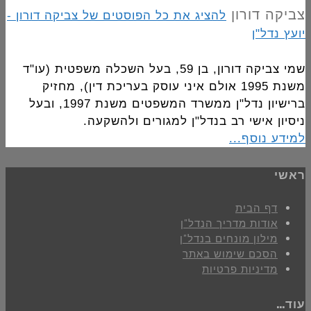
צביקה דורון
להציג את כל הפוסטים של צביקה דורון -
יועץ נדל"ן
שמי צביקה דורון, בן 59, בעל השכלה משפטית (עו"ד
משנת 1995 אולם איני עוסק בעריכת דין), מחזיק
ברישיון נדל"ן ממשרד המשפטים משנת 1997, ובעל
ניסיון אישי רב בנדל"ן למגורים ולהשקעה.
למידע נוסף...
ראשי
דף הבית
אודות מדריך הנדל"ן
מילון מונחים בנדל"ן
הסכם שימוש באתר
מדיניות פרטיות
עוד…