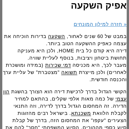
אפיק השקעה
« חזרה למילון המונחים
במבט של 60 שנים לאחור,
השקעה
בדירות הוכיחה את
עצמה כאפיק ההשקעה הטוב ביותר.
דירה היא קודם כל בית HOME, ולכן היא מעניקה
תחושת ביטחון ויציבות, בנוסף לעליית שוויה.
מעבר לכך, היא מכניסה
דמי שכירות
(במידה ומושכרת
לאחרים) ולכן מייצרת
תשואה
"מצטברת" של עליית ערך
והכנסה חודשית.
הקושי הגדול בדרך לרכישת דירה הוא הצורך בהשגת
הון
עצמי
של כמה מאות אלפי שקלים, בהתאם למחיר
הדירה. זה המחסום הגדול בדרך לדירה, וזה התנאי
לקבלת הלוואת
משכנתא
. בישראל רבים מהזוגות
הצעירים "עקפו" את המחסום הזה, בדרך של קבלת
סיוע כספי מההורים. הסיוע המשפחתי "חסך" להם את